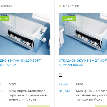
наличии
в наличии
винки
новинки
ДНОЙ ЭКРАН ИЗ МДФ SOFT
ОТКИДНОЙ ЭКРАН ИЗ МДФ SOF
ANN 160 СМ
ALAVANN 180 СМ
с:
МДФ
Каркас:
МДФ
и:
МДФ фирмы Kronoshpan,
Панели:
МДФ фирмы Kronosh
окрашены по уникальной
окрашены по уника
технологии Vicolor
технологии Vicolor