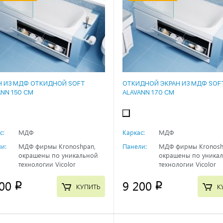
Н ИЗ МДФ ОТКИДНОЙ SOFT
ОТКИДНОЙ ЭКРАН ИЗ МДФ SOF
ANN 150 СМ
ALAVANN 170 СМ
с:
МДФ
Каркас:
МДФ
и:
МДФ фирмы Kronoshpan,
Панели:
МДФ фирмы Kronosh
окрашены по уникальной
окрашены по уника
технологии Vicolor
технологии Vicolor
00
9 200
p
p
КУПИТЬ
К