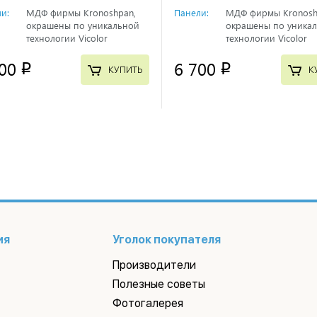
и:
МДФ фирмы Kronoshpan,
Панели:
МДФ фирмы Kronosh
окрашены по уникальной
окрашены по уника
технологии Vicolor
технологии Vicolor
00
6 700
p
p
КУПИТЬ
К
ия
Уголок покупателя
Производители
Полезные советы
Фотогалерея