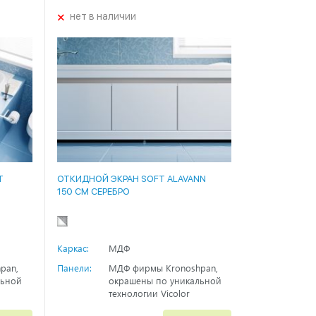
+
нет в наличии
T
ОТКИДНОЙ ЭКРАН SOFT ALAVANN
150 СМ СЕРЕБРО
Каркас:
МДФ
pan,
Панели:
МДФ фирмы Kronoshpan,
льной
окрашены по уникальной
технологии Vicolor