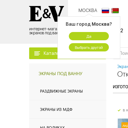
МОСКВА
Контактный центр:
Ваш город
Москва
?
интернет-магазин
8 (495) 500-96-52
экранов под ванну
Да
временно не работаем
Выбрать другой
Каталог товаров
Экра
От
ЭКРАНЫ ПОД ВАННУ
ИЗГОТ
РАЗДВИЖНЫЕ ЭКРАНЫ
ЭКРАНЫ ИЗ МДФ
в 
ли
НА РОЛИКАХ