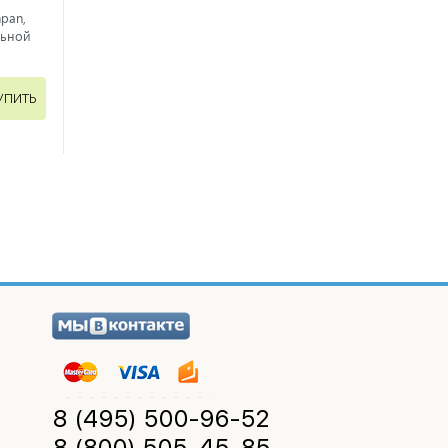
pan,
льной
УПИТЬ
8 (495)
500-96-52
8 (800)
505-45-85