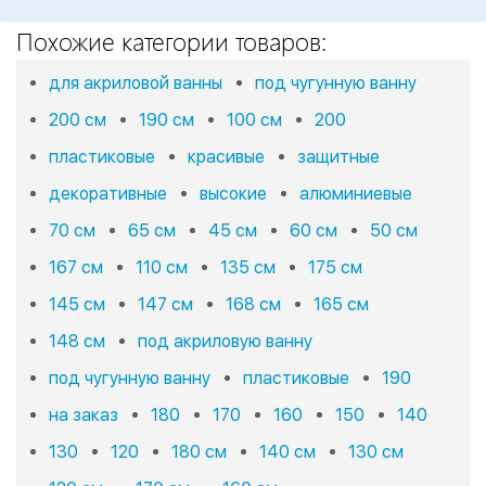
Похожие категории товаров:
для акриловой ванны
под чугунную ванну
200 см
190 см
100 см
200
пластиковые
красивые
защитные
декоративные
высокие
алюминиевые
70 см
65 см
45 см
60 см
50 см
167 см
110 см
135 см
175 см
145 см
147 см
168 см
165 см
148 см
под акриловую ванну
под чугунную ванну
пластиковые
190
на заказ
180
170
160
150
140
130
120
180 см
140 см
130 см