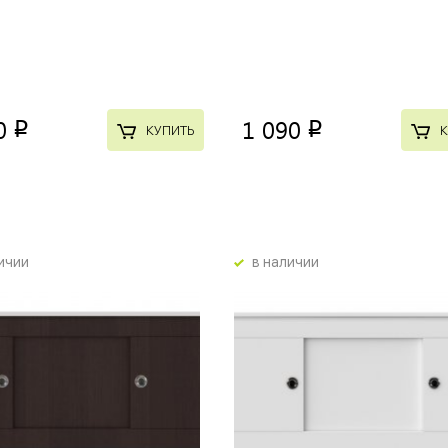
0
1 090
p
p
КУПИТЬ
К
ичии
в наличии