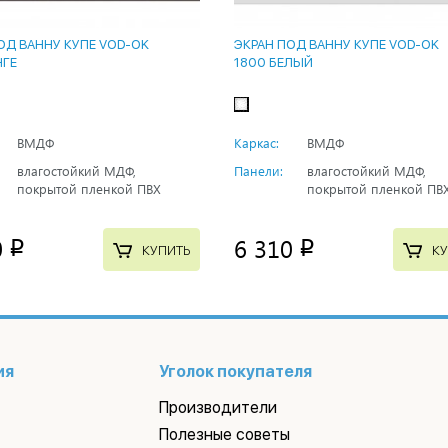
ОД ВАННУ КУПЕ VOD-OK
ЭКРАН ПОД ВАННУ КУПЕ VOD-OK
НГЕ
1800 БЕЛЫЙ
ВМДФ
Каркас:
ВМДФ
влагостойкий МДФ,
Панели:
влагостойкий МДФ,
покрытой пленкой ПВХ
покрытой пленкой ПВ
0
6 310
p
p
КУПИТЬ
КУ
ия
Уголок покупателя
Производители
Полезные советы