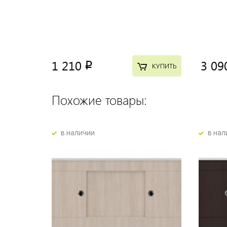
1 210
3 09
p
КУПИТЬ
Похожие товары:
в наличии
в нал