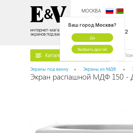
МОСКВА
Контактный центр:
Ваш город
Москва
?
интернет-магазин
8 (495) 500-96-52
экранов под ванну
Да
временно не работаем
Выбрать другой
Каталог товаров
Экраны под ванну
Экраны из МДФ
Экран распашной МДФ 150 - 