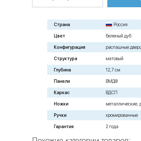
Страна
Россия
Цвет
беленый дуб
Конфигурация
распашные двер
Структура
матовый
Глубина
12,7 см
Панели
ВМДФ
Каркас
ВДСП
Ножки
металлические, 
Ручки
хромированные
Гарантия
2 года
Похожие категории товаров: