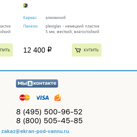
Каркас:
алюминий
ластик
Панели:
plexiglas - немецкий пластик
тойкий
5 мм, жесткий, влагостойкий
12 400
p
ПИТЬ
КУПИТЬ
8 (495)
500-96-52
8 (800)
505-45-85
zakaz@ekran-pod-vannu.ru