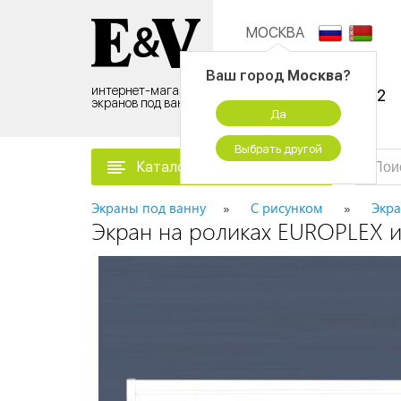
МОСКВА
Контактный центр:
Ваш город
Москва
?
интернет-магазин
8 (495) 500-96-52
экранов под ванну
Да
временно не работаем
Выбрать другой
Каталог товаров
Экраны под ванну
С рисунком
Экра
Экран на роликах EUROPLEX 