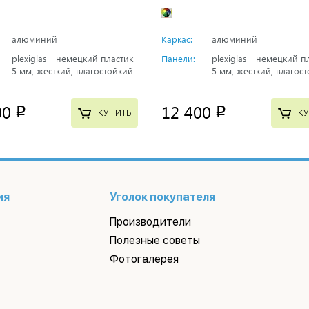
алюминий
Каркас:
алюминий
plexiglas - немецкий пластик
Панели:
plexiglas - немецкий п
5 мм, жесткий, влагостойкий
5 мм, жесткий, влагос
00
12 400
p
p
КУПИТЬ
КУ
ия
Уголок покупателя
Производители
Полезные советы
Фотогалерея