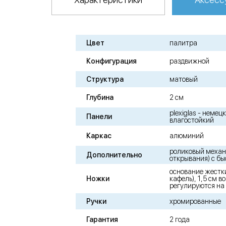
Цвет
палитра
Конфигурация
раздвижной
Структура
матовый
Глубина
2 см
plexiglas - неме
Панели
влагостойкий
Каркас
алюминий
роликовый механ
Дополнительно
открывания) с б
основание жестк
Ножки
кафель), 1,5 см в
регулируются на 
Ручки
хромированные
Гарантия
2 года